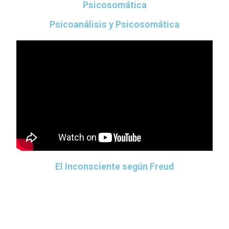
Psicosomática
Psicoanálisis y Psicosomática
El Inconsciente según Freud