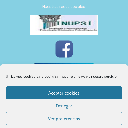
Nuestras redes sociales:
Utilizamos cookies para optimizar nuestro sitio web y nuestro servicio.
Aceptar cookies
INUPSI
©
2024
Denegar
Política de cookies, privacidad y protección de datos
Ver preferencias