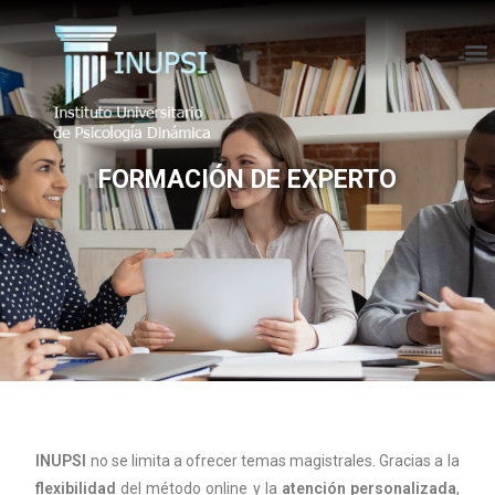
FORMACIÓN DE EXPERTO
INUPSI
no se limita a ofrecer temas magistrales. Gracias a la
flexibilidad
del método online y la
atención personalizada
,