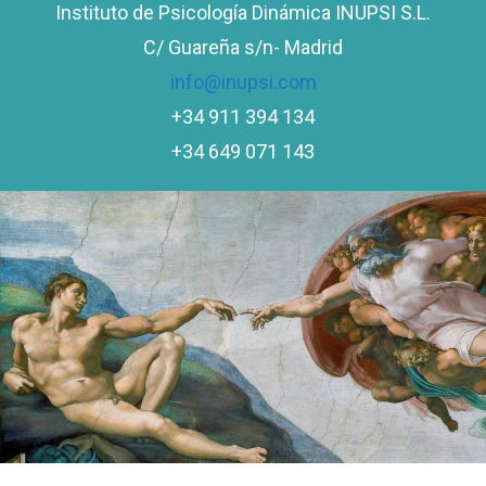
Instituto de Psicología Dinámica INUPSI S.L.
C/ Guareña s/n- Madrid
info@inupsi.com
+34 911 394 134
+34 649 071 143