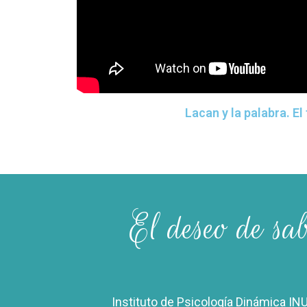
Lacan y la palabra. El
El deseo de sa
Instituto de Psicología Dinámica INU