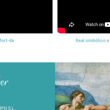
 fort-da
Real simbólico e
ber
PSI S.L.