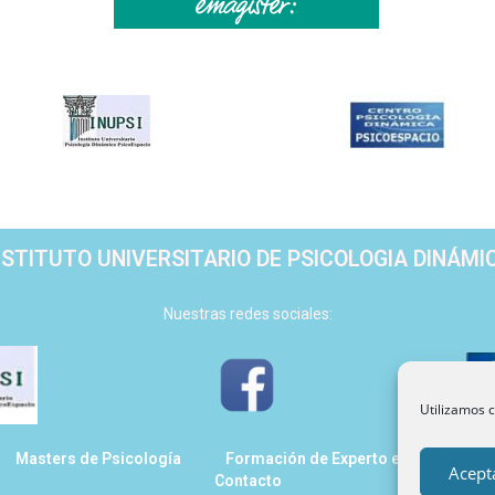
NSTITUTO UNIVERSITARIO DE PSICOLOGIA DINÁMI
Nuestras redes sociales:
Utilizamos c
Masters de Psicología
Formación de Experto en Psicología
Acept
Contacto