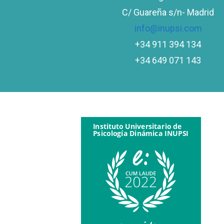
C/ Guareña s/n- Madrid
info@inupsi.com
+34 911 394 134
+34 649 071 143