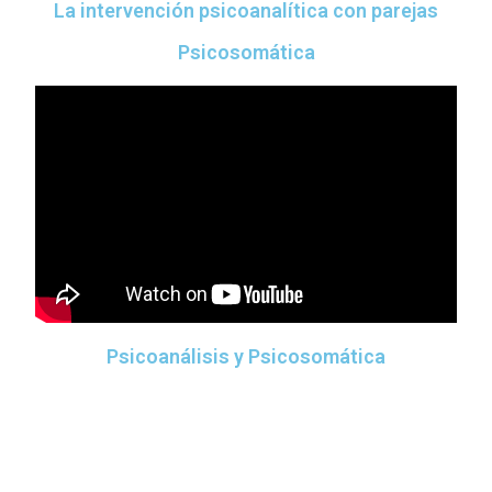
La intervención psicoanalítica con parejas
Psicosomática
Psicoanálisis y Psicosomática