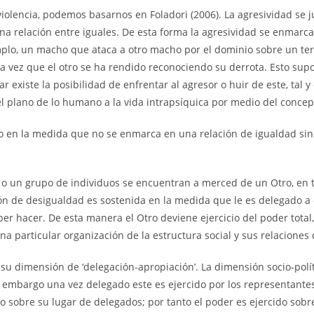
a violencia, podemos basarnos en Foladori (2006). La agresividad s
una relación entre iguales. De esta forma la agresividad se enmarc
emplo, un macho que ataca a otro macho por el dominio sobre un ter
a vez que el otro se ha rendido reconociendo su derrota. Esto supon
r existe la posibilidad de enfrentar al agresor o huir de este, tal 
 el plano de lo humano a la vida intrapsíquica por medio del concep
ico en la medida que no se enmarca en una relación de igualdad si
o o un grupo de individuos se encuentran a merced de un Otro, en 
ión de desigualdad es sostenida en la medida que le es delegado a 
er hacer. De esta manera el Otro deviene ejercicio del poder total, 
a particular organización de la estructura social y sus relaciones
 su dimensión de ‘delegación-apropiación’. La dimensión socio-polí
in embargo una vez delegado este es ejercido por los representant
o sobre su lugar de delegados; por tanto el poder es ejercido sobre