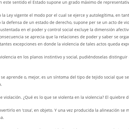
En este sentido el Estado supone un grado máximo de representativ
a Ley vigente el modo por el cual se ejerce y autolegítima, en tanto
lo la defensa de un estado de derecho, supone per se un acto de v
ustentada en el poder y control social excluye la dimensión afectiva
n consecuencia se aprecia que la relaciones de poder y saber se or
astantes excepciones en donde la violencia de tales actos queda expu
-violencia en los planos instintivo y social, pudiéndoselas disting
se aprende o, mejor, es un síntoma del tipo de tejido social que se
o.
 violación. ¿Qué es lo que se violenta en la violencia? El quiebre d
nvertirlo en ‘cosa’, en objeto. Y una vez producida la alineación se 
na.