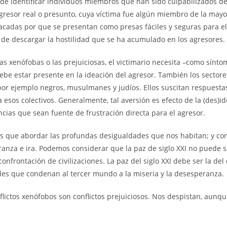
ir de identificar individuos miembros que han sido culpabilizados 
 agresor real o presunto, cuya víctima fue algún miembro de la mayor
 atacadas por que se presentan como presas fáciles y seguras para 
 de descargar la hostilidad que se ha acumulado en los agresores.
s xenófobas o las prejuiciosas, el victimario necesita –como sínto
e estar presente en la ideación del agresor. También los sectores 
por ejemplo negros, musulmanes y judíos. Ellos suscitan respuesta
sos colectivos. Generalmente, tal aversión es efecto de la (des)id
cias que sean fuente de frustración directa para el agresor.
 que abordar las profundas desigualdades que nos habitan; y contr
anza e ira. Podemos considerar que la paz de siglo XXI no puede ser
confrontación de civilizaciones. La paz del siglo XXI debe ser la de
ades que condenan al tercer mundo a la miseria y la desesperanza.
nflictos xenófobos son conflictos prejuiciosos. Nos despistan, aunq