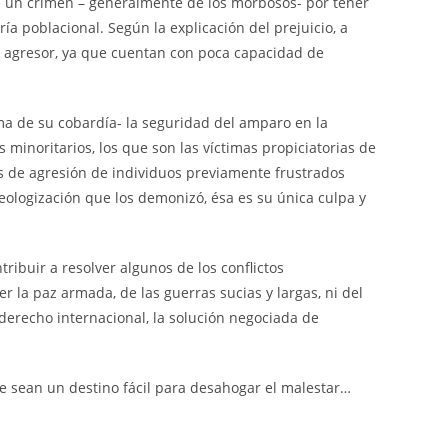
de un crimen – generalmente de los morbosos- por tener
ía poblacional. Según la explicación del prejuicio, a
el agresor, ya que cuentan con poca capacidad de
ma de su cobardía- la seguridad del amparo en la
minoritarios, los que son las víctimas propiciatorias de
s de agresión de individuos previamente frustrados
eologización que los demonizó, ésa es su única culpa y
ibuir a resolver algunos de los conflictos
 la paz armada, de las guerras sucias y largas, ni del
l derecho internacional, la solución negociada de
ue sean un destino fácil para desahogar el malestar…