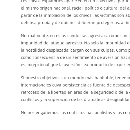
Los chivos expiatorios aparecen en un colectivo a part
el mismo origen nacional, racial, político o cultural del
partir de la inmolación de los chivos, las víctimas son
defensa propia y de quienes debieran protegerlas, a fin
Normalmente, en estas conductas agresivas, como son la
impunidad del ataque agresivo. No solo la impunidad deb
la hostilidad desplazada, cargan con sus culpas. Como 
como consecuencia de un sentimiento de aversión hacia e
es excepcional que la aversión sea producto de experien
Si nuestro objetivo es un mundo más habitable, tenemos
internacionales cuya persistencia es fuente de desesper
retroceso de la libertad en aras de la seguridad o de la 
conflictos y la superación de las dramáticas desiguald
No nos engañemos, los conflictos nacionalistas y los co