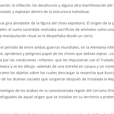
upación, la inflación, los desahucios y alguna otra manifestación
estado, y explotan dentro de la estructura individual.
ue gira alrededor de la figura del chivo expiatorio. El origen de l
alén, el sumo sacerdote realizaba sacrificios de animales como un
na manipulación ritual se lo despeñaba desde un cerro.
En el periodo de entre ambas guerras mundiales, en la Alemania hi
te, oprobioso y peligroso papel de los chivos que debían expiar –c
 por las condiciones –infantes- que les impusieran con el Tratado d
alemana y se les dibujo –además de una estrella en casaca y un nú
 como los objetos sobre los cuales descargar la revancha que busca
y de los dramas sociales que surgieron después de instalada la Re
es enemigos de los árabes en la convulsionada región del Cercano O
refugiados de aquel origen que se instalan en su territorio o pret