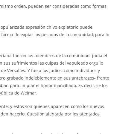
 del mismo orden, pueden ser consideradas como formas
a popularizada expresión chivo expiatorio puede
a forma de expiar los pecados de la comunidad, para lo
tleriana fueron los miembros de la comunidad judía el
on sus sufrimientos las culpas del vapuleado orgullo
e Versalles. Y fue a los judíos, como individuos y
mero grabado indeleblemente en sus antebrazos- frente
ban para limpiar el honor mancillado. Es decir, se los
pública de Weimar.
riente; y éstos son quienes aparecen como los nuevos
enden hacerlo. Cuestión alentada por los atentados