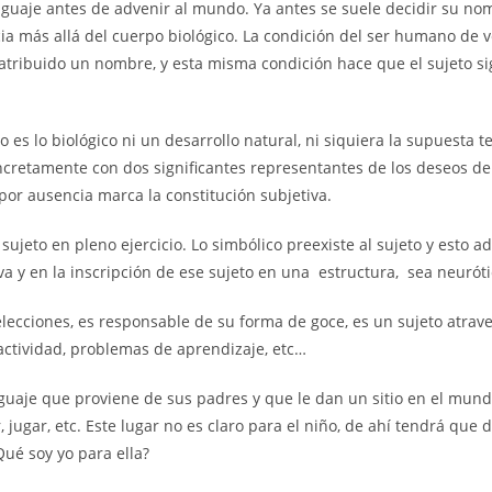
enguaje antes de advenir al mundo. Ya antes se suele decidir su n
ia más allá del cuerpo biológico. La condición del ser humano de v
tribuido un nombre, y esta misma condición hace que el sujeto siga
 es lo biológico ni un desarrollo natural, ni siquiera la supuesta 
ncretamente con dos significantes representantes de los deseos de
por ausencia marca la constitución subjetiva.
sujeto en pleno ejercicio. Lo simbólico preexiste al sujeto y est
a y en la inscripción de ese sujeto en una estructura, sea neurótic
lecciones, es responsable de su forma de goce, es un sujeto atraves
ractividad, problemas de aprendizaje, etc…
nguaje que proviene de sus padres y que le dan un sitio en el mu
jugar, etc. Este lugar no es claro para el niño, de ahí tendrá que de
ué soy yo para ella?