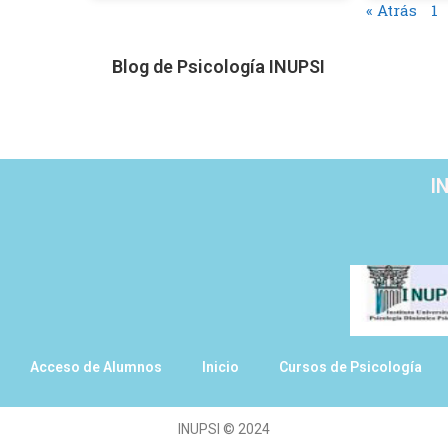
« Atrás
1
Blog de Psicología INUPSI
I
Acceso de Alumnos
Inicio
Cursos de Psicología
INUPSI
©
2024