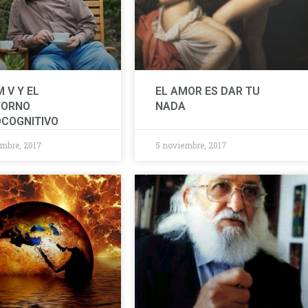
 V Y EL
EL AMOR ES DAR TU
TORNO
NADA
COGNITIVO
mbre, 2017
5 noviembre, 2017