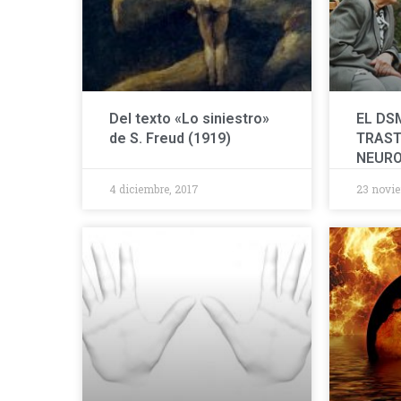
Del texto «Lo siniestro»
EL DSM
de S. Freud (1919)
TRAS
NEURO
4 diciembre, 2017
23 novie