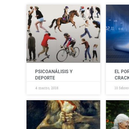
PSICOANÁLISIS Y
EL PO
DEPORTE
CRACK
4 marzo, 2018
10 febrer