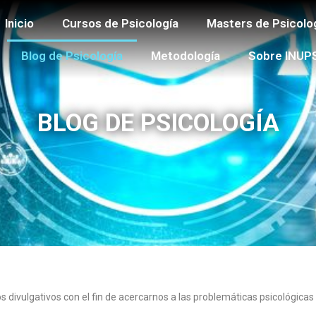
Inicio
Cursos de Psicología
Masters de Psicolo
Blog de Psicología
Metodología
Sobre INUP
BLOG DE PSICOLOGÍA
los divulgativos con el fin de acercarnos a las problemáticas psicológi