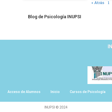
« Atrás
1
Blog de Psicología INUPSI
I
Acceso de Alumnos
Inicio
Cursos de Psicología
INUPSI
©
2024