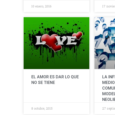
10 enero, 2016
17 novie
EL AMOR ES DAR LO QUE
LA IN
NO SE TIENE
MEDIO
COMUN
MODEL
NEOLI
8 octubre, 2015
27 septi