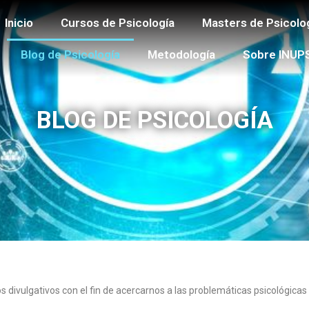
Inicio
Cursos de Psicología
Masters de Psicolo
Blog de Psicología
Metodología
Sobre INUP
BLOG DE PSICOLOGÍA
los divulgativos con el fin de acercarnos a las problemáticas psicológi