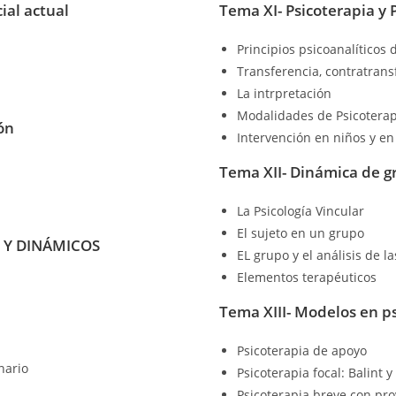
ial actual
Tema XI- Psicoterapia y P
Principios psicoanalíticos 
Transferencia, contratrans
La intrpretación
Modalidades de Psicoterap
ón
Intervención en niños y en
Tema XII- Dinámica de g
La Psicología Vincular
El sujeto en un grupo
 Y DINÁMICOS
EL grupo y el análisis de l
Elementos terapéuticos
Tema XIII- Modelos en p
Psicoterapia de apoyo
nario
Psicoterapia focal: Balint 
Psicoterapia breve con pro