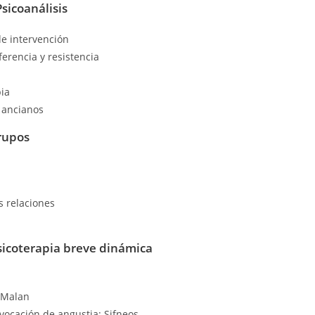
sicoanálisis
de intervención
ferencia y resistencia
ia
 ancianos
rupos
as relaciones
sicoterapia breve dinámica
y Malan
vocación de angustia: Sifneos