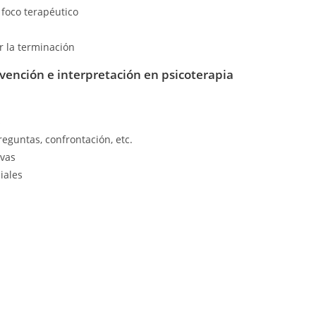
 foco terapéutico
r la terminación
vención e interpretación en psicoterapia
s
reguntas, confrontación, etc.
ivas
iales