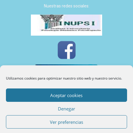
Nuestras redes sociales:
Utilizamos cookies para optimizar nuestro sitio web y nuestro servicio.
Aceptar cookies
INUPSI
©
2024
Denegar
Política de cookies, privacidad y protección de datos
Ver preferencias